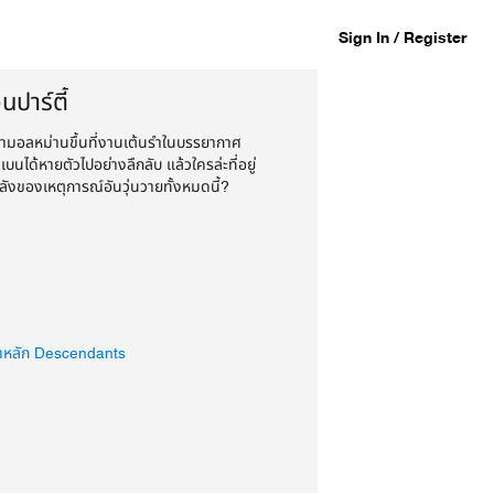
Sign In / Register
นปาร์ตี้
วามอลหม่านขึ้นที่งานเต้นรำในบรรยากาศ
เบนได้หายตัวไปอย่างลึกลับ แล้วใครล่ะที่อยู่
หลังของเหตุการณ์อันวุ่นวายทั้งหมดนี้?
: TV-G
าหลัก Descendants