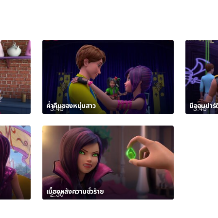
ค่ำคืนของหนุ่มสาว
นีออนปาร์ตี
3:45
3:45
เบื้องหลังความชั่วร้าย
2:30