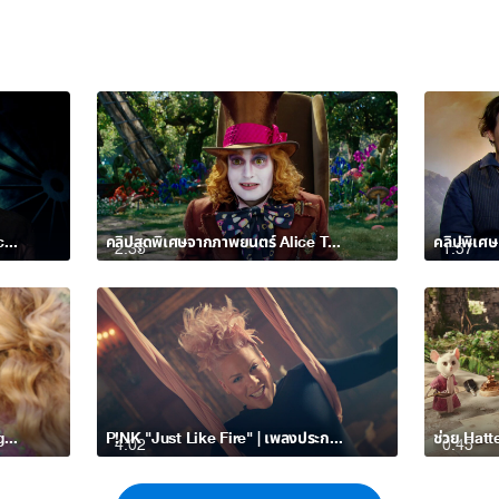
การหวนคืนสู่โลกอันเดอร์แลนด์ | Alice Through the Looking Glass | รับชมที่บ้าน
คลิปสุดพิเศษจากภาพยนตร์ Alice Through The Looking Glass
2:35
1:57
พบกับแฮทเทอร์หนุ่ม | Alice Through The Looking Glass
P!NK "Just Like Fire" | เพลงประกอบภาพยนตร์ "อลิซ ผจญภัยมหัศจรรย์เมืองกระจก"
4:02
0:45