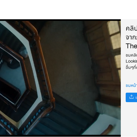
คลิ
จาก
The
ชมคลิ
Looki
อื่นๆ
ชมหน้
แ