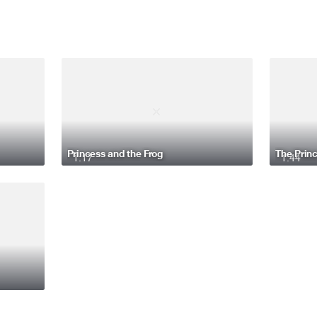
Princess and the Frog
1:17
1:44