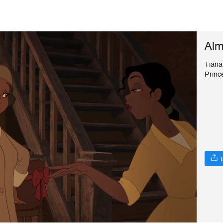
Alm
Tiana
Princ
แ