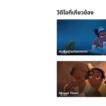
วิดีโอที่เกี่ยวข้อง
คำอธิษฐานต่อดวงดาว
0:32
Almost There
0:56