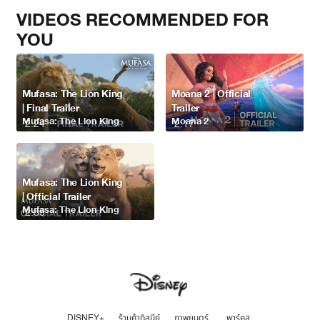
VIDEOS RECOMMENDED FOR
YOU
Mufasa: The Lion King
Moana 2 | Official
| Final Trailer
Trailer
Mufasa: The Lion King
Moana 2
2:24
2:17
Mufasa: The Lion King
| Official Trailer
Mufasa: The Lion King
2:35
DISNEY+
ร้านค้าดิสนีย์
ภาพยนตร์
พาร์คส