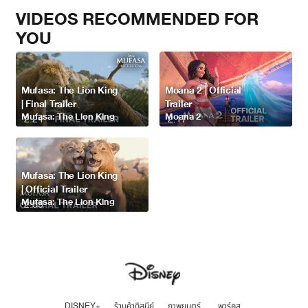
VIDEOS RECOMMENDED FOR
YOU
Mufasa: The Lion King
Moana 2 | Official
| Final Trailer
Trailer
Mufasa: The Lion King
Moana 2
2:24
2:17
Mufasa: The Lion King
| Official Trailer
Mufasa: The Lion King
2:35
DISNEY+
ร้านค้าดิสนีย์
ภาพยนตร์
พาร์คส