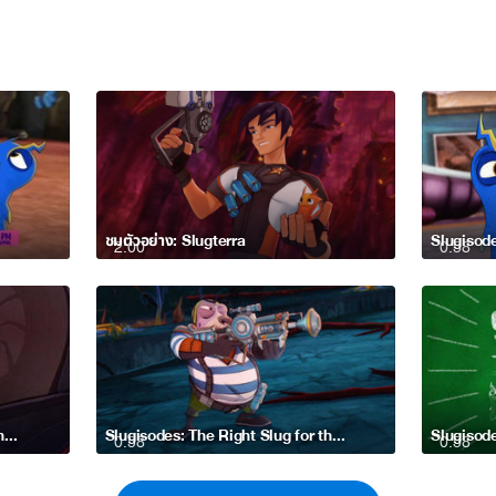
ชมตัวอย่าง: Slugterra
Slugisode
2:00
0:58
Slugisodes: The Underworld Beneath Your Feet
Slugisodes: The Right Slug for the Right Job
Slugisode
0:58
0:58