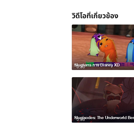
วิดีโอที่เกี่ยวข้อง
Slugterra ทาง Disney XD
0:30
0:58