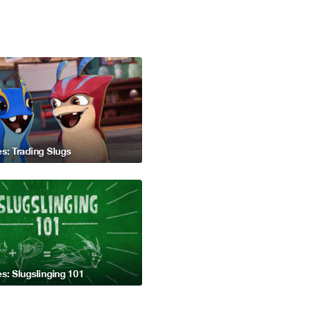
s: Trading Slugs
s: Slugslinging 101