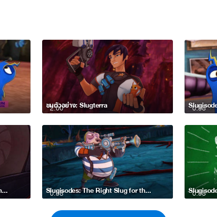
ชมตัวอย่าง: Slugterra
Slugisode
2:00
0:58
Slugisodes: The Underworld Beneath Your Feet
Slugisodes: The Right Slug for the Right Job
Slugisode
0:58
0:58