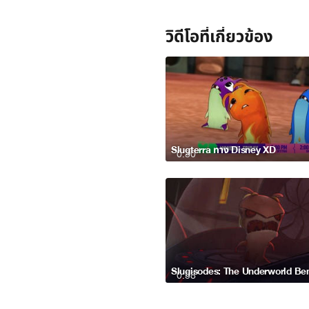
วิดีโอที่เกี่ยวข้อง
Slugterra ทาง Disney XD
0:30
0:58