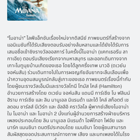
“โมอาน่า” ไลฟ์แอ็กชันเรื่องใหม่จากดิสนีย์ ภาพยนตร์ที่สร้างจาก
แอนิเมชันที่ได้รับเสียงตอบรับอย่างล้นหลามและได้ยังได้รับการ
เสนอชื่อเข้าชิงรางวัลออสการ์ ในครั้งนี้โมอาน่า (แคทเธอรีน ลา
กาเอีย) ตอบรับเสียงเรียกจากมหาสมุทร และออกเดินทางจาก
เกาะโมทูนุยบ้านเกิดของเธอ โดยได้ลูกครึ่งเทพ มาวอิ (ดเวย์น
จอห์นสัน) ร่วมเดินทางไปในการผจญภัยอันยากจะลืมเลือนเพื่อ
นำความอุดมสมบูรณ์กลับสู่เกาะของเธอ ภาพยนตร์เรื่องนี้กำกับ
โดยผู้ชนะรางวัลเอ็มมีและรางวัลโทนี โทมัส ไคล์ (Hamilton)
อำนวยการสร้างโดย ดเวย์น จอห์นสัน แดนนี การ์เซีย โบ ฟลินน์
ฮิราม การ์เซีย และ ลิน มานูเอล มิแรนด้า และได้ ไคล์ สก็อตต์ เช
ลดอน ชาร์ลส์ นีเวิร์ท และ อัลลิอิ คราวัลโล ผู้พากย์เสียงโมอาน่า
ใน โมอาน่า และ โมอาน่า 2 นั่งแท่นผู้อำนวยการสร้างฝ่ายบริหาร
เพลงประกอบโดย ลิน มานูเอล มิแรนด้า โอพีไทอา โฟอัย และ
มาร์ค แมนชินา ดนตรีประกอบโดย แมนชินา โดยผู้ชมสามารถ
สัมผัสสุดยอดประสบการณ์ทางภาพ เสียง และบทเพลงได้ในโรง