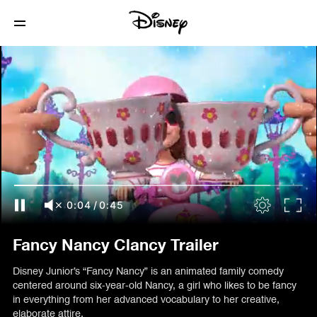
0:05
/
0:45
Fancy Nancy Clancy Trailer
Disney Junior’s “Fancy Nancy” is an animated family comedy
centered around six-year-old Nancy, a girl who likes to be fancy
in everything from her advanced vocabulary to her creative,
elaborate attire.