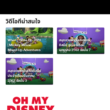
วิดีโอที่น่าสนใจ
When I Grow Up 2020
สมุดอวยพรวันเกิดของ
| Mickey Mouse
ดิสนีย์ จูเนียร์เดือน
Mixed-Up Adventures
มกราคม 2563 อัลบั้ม 7
0:30
1:00
สมุดอวยพรวันเกิดดิสนีย์
ประจำเดือนธันวาคม
2562 อัลบั้ม 3
1:00