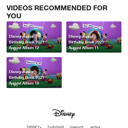
VIDEOS RECOMMENDED FOR
YOU
Disney Junior
Disney Junior
Birthday Book 2021
Birthday Book 2021
August Album 12
August Album 11
1:00
1:00
Disney Junior
Birthday Book 2021
August Album 10
1:00
DISNEY+
ร้านค้าดิสนีย์
ภาพยนตร์
พาร์คส