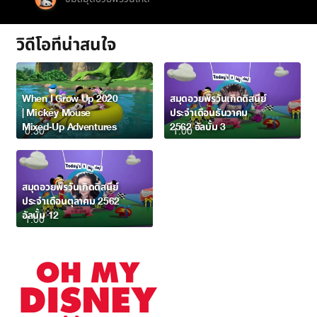
วิดีโอที่น่าสนใจ
When I Grow Up 2020
สมุดอวยพรวันเกิดดิสนีย์
| Mickey Mouse
ประจำเดือนธันวาคม
Mixed-Up Adventures
2562 อัลบั้ม 3
0:30
1:00
สมุดอวยพรวันเกิดดิสนีย์
ประจำเดือนตุลาคม 2562
อัลบั้ม 12
1:00