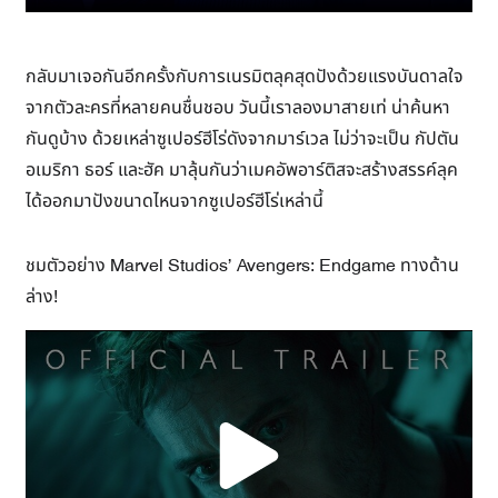
กลับมาเจอกันอีกครั้งกับการเนรมิตลุคสุดปังด้วยแรงบันดาลใจ
จากตัวละครที่หลายคนชื่นชอบ วันนี้เราลองมาสายเท่ น่าค้นหา
กันดูบ้าง ด้วยเหล่าซูเปอร์ฮีโร่ดังจากมาร์เวล ไม่ว่าจะเป็น กัปตัน
อเมริกา ธอร์ และฮัค มาลุ้นกันว่าเมคอัพอาร์ติสจะสร้างสรรค์ลุค
ได้ออกมาปังขนาดไหนจากซูเปอร์ฮีโร่เหล่านี้
ชมตัวอย่าง Marvel Studios’ Avengers: Endgame ทางด้าน
ล่าง!