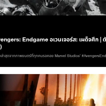
/
ngers: Endgame อเวนเจอร์ส: เผด็จศึก | ตัว
)