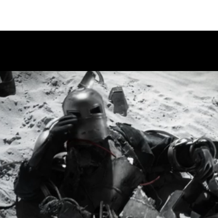
engers: Endgame อเวนเจอร์ส: เผด็จศึก | 