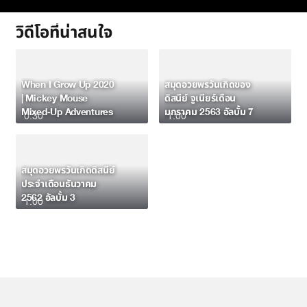
วิดีโอที่น่าสนใจ
When I Grow Up 2020
สมุดอวยพรวันเกิดของ
| Mickey Mouse
ดิสนีย์ จูเนียร์เดือน
Mixed-Up Adventures
มกราคม 2563 อัลบั้ม 7
0:30
1:00
สมุดอวยพรวันเกิดดิสนีย์
ประจำเดือนธันวาคม
2562 อัลบั้ม 3
1:00