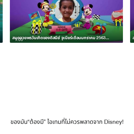
สมุดอวยพรวันเกิดของดิสนีย์ จูเนียร์เดือนมกราคม 2563 อัลบั้ม 7
1:00
ของมัน“ต้องมี” ไอเทมที่ไม่ควรพลาดจาก Disney!