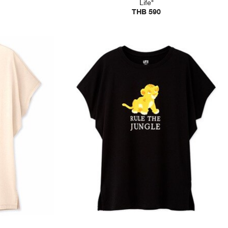
Life"
THB 590