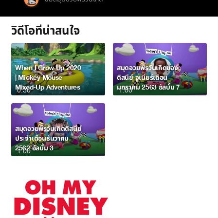
วิดีโอที่น่าสนใจ
When I Grow Up 2020
สมุดอวยพรวันเกิดของ
| Mickey Mouse
ดิสนีย์ จูเนียร์เดือน
Mixed-Up Adventures
มกราคม 2563 อัลบั้ม 7
0:30
1:00
สมุดอวยพรวันเกิดดิสนีย์
ประจำเดือนธันวาคม
2562 อัลบั้ม 3
1:00