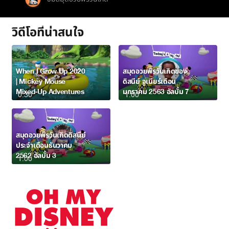
วิดีโอที่น่าสนใจ
When I Grow Up 2020
สมุดอวยพรวันเกิดของ
| Mickey Mouse
ดิสนีย์ จูเนียร์เดือน
Mixed-Up Adventures
มกราคม 2563 อัลบั้ม 7
0:30
1:00
สมุดอวยพรวันเกิดดิสนีย์
ประจำเดือนธันวาคม
2562 อัลบั้ม 3
1:00