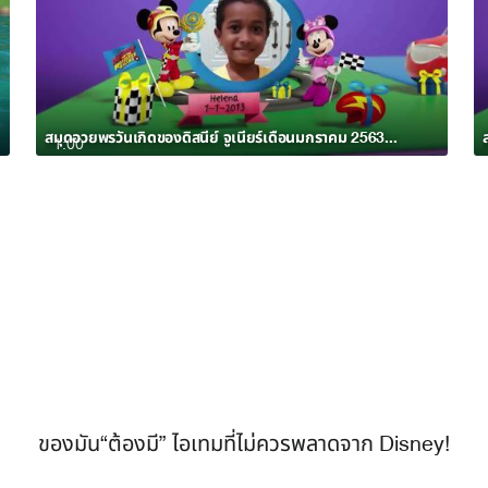
สมุดอวยพรวันเกิดของดิสนีย์ จูเนียร์เดือนมกราคม 2563 อัลบั้ม 7
1:00
ของมัน“ต้องมี” ไอเทมที่ไม่ควรพลาดจาก Disney!