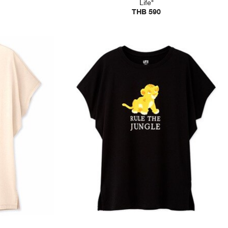
Life"
THB 590