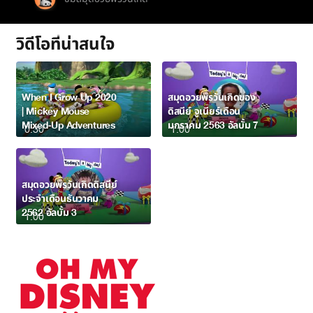
วิดีโอที่น่าสนใจ
When I Grow Up 2020
สมุดอวยพรวันเกิดของ
| Mickey Mouse
ดิสนีย์ จูเนียร์เดือน
Mixed-Up Adventures
มกราคม 2563 อัลบั้ม 7
0:30
1:00
สมุดอวยพรวันเกิดดิสนีย์
ประจำเดือนธันวาคม
2562 อัลบั้ม 3
1:00