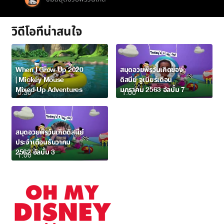
วิดีโอที่น่าสนใจ
When I Grow Up 2020
สมุดอวยพรวันเกิดของ
| Mickey Mouse
ดิสนีย์ จูเนียร์เดือน
Mixed-Up Adventures
มกราคม 2563 อัลบั้ม 7
0:30
1:00
สมุดอวยพรวันเกิดดิสนีย์
ประจำเดือนธันวาคม
2562 อัลบั้ม 3
1:00