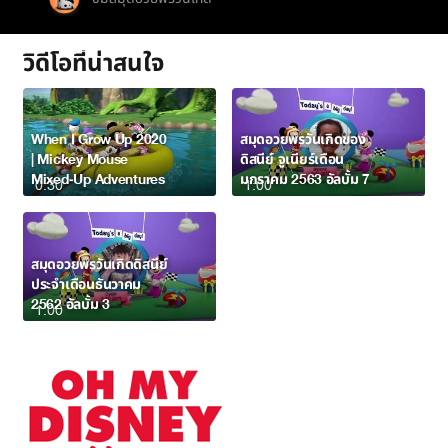
วิดีโอที่น่าสนใจ
When I Grow Up 2020
สมุดอวยพรวันเกิดของ
| Mickey Mouse
ดิสนีย์ จูเนียร์เดือน
Mixed-Up Adventures
มกราคม 2563 อัลบั้ม 7
0:30
1:00
สมุดอวยพรวันเกิดดิสนีย์
ประจำเดือนธันวาคม
2562 อัลบั้ม 3
1:00