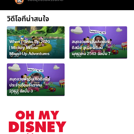
วิดีโอที่น่าสนใจ
When I Grow Up 2020
สมุดอวยพรวันเกิดของ
| Mickey Mouse
ดิสนีย์ จูเนียร์เดือน
Mixed-Up Adventures
มกราคม 2563 อัลบั้ม 7
0:30
1:00
สมุดอวยพรวันเกิดดิสนีย์
ประจำเดือนธันวาคม
2562 อัลบั้ม 3
1:00