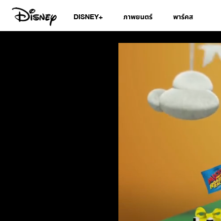
DISNEY+
ภาพยนตร์
พาร์คส
สมุดอวยพรวันเกิดดิ