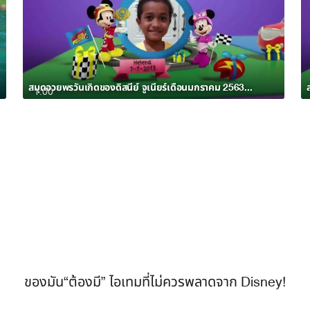
สมุดอวยพรวันเกิดของดิสนีย์ จูเนียร์เดือนมกราคม 2563 อัลบั้ม 7
1:00
ของมัน“ต้องมี” ไอเทมที่ไม่ควรพลาดจาก Disney!