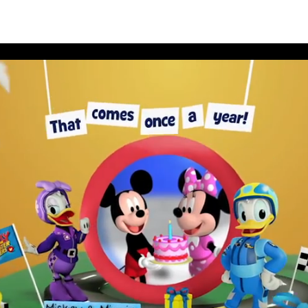
สนีย์ประจำเดือนพฤศจิกายน 2562 อัลบั้ม 9