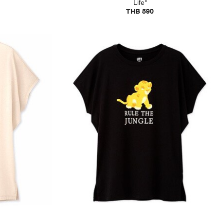
Life"
THB 590