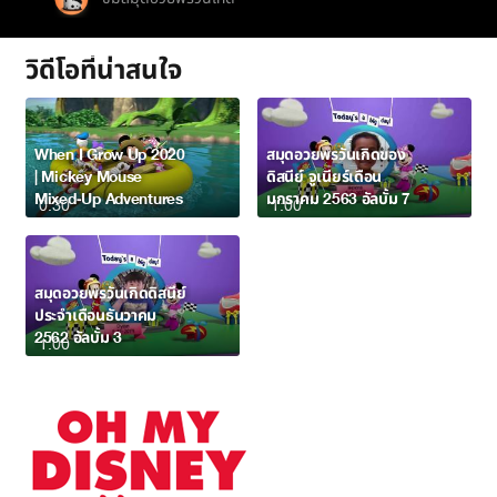
วิดีโอที่น่าสนใจ
When I Grow Up 2020
สมุดอวยพรวันเกิดของ
| Mickey Mouse
ดิสนีย์ จูเนียร์เดือน
Mixed-Up Adventures
มกราคม 2563 อัลบั้ม 7
0:30
1:00
สมุดอวยพรวันเกิดดิสนีย์
ประจำเดือนธันวาคม
2562 อัลบั้ม 3
1:00