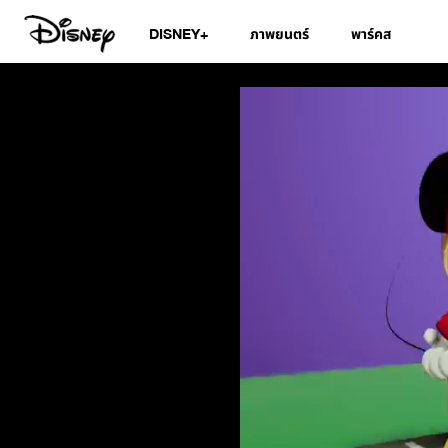
DISNEY+
ภาพยนตร์
พาร์คส
สมุดอวยพรวันเกิดด