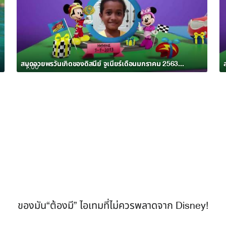
สมุดอวยพรวันเกิดของดิสนีย์ จูเนียร์เดือนมกราคม 2563 อัลบั้ม 7
1:00
ของมัน“ต้องมี” ไอเทมที่ไม่ควรพลาดจาก Disney!