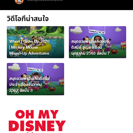
วิดีโอที่น่าสนใจ
When I Grow Up 2020
สมุดอวยพรวันเกิดของ
| Mickey Mouse
ดิสนีย์ จูเนียร์เดือน
Mixed-Up Adventures
มกราคม 2563 อัลบั้ม 7
0:30
1:00
สมุดอวยพรวันเกิดดิสนีย์
ประจำเดือนธันวาคม
2562 อัลบั้ม 3
1:00