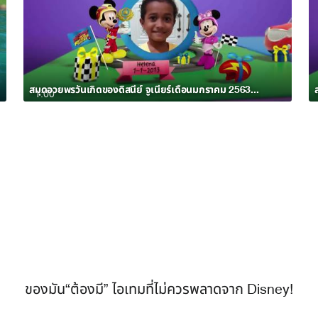
สมุดอวยพรวันเกิดของดิสนีย์ จูเนียร์เดือนมกราคม 2563 อัลบั้ม 7
1:00
ของมัน“ต้องมี” ไอเทมที่ไม่ควรพลาดจาก Disney!