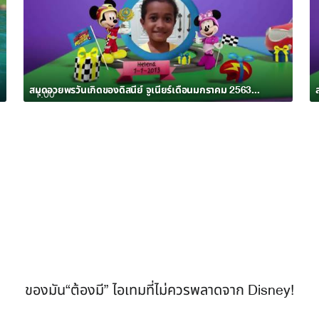
สมุดอวยพรวันเกิดของดิสนีย์ จูเนียร์เดือนมกราคม 2563 อัลบั้ม 7
1:00
ของมัน“ต้องมี” ไอเทมที่ไม่ควรพลาดจาก Disney!