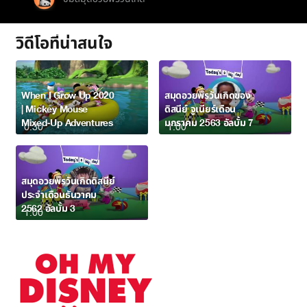
วิดีโอที่น่าสนใจ
When I Grow Up 2020
สมุดอวยพรวันเกิดของ
| Mickey Mouse
ดิสนีย์ จูเนียร์เดือน
Mixed-Up Adventures
มกราคม 2563 อัลบั้ม 7
0:30
1:00
สมุดอวยพรวันเกิดดิสนีย์
ประจำเดือนธันวาคม
2562 อัลบั้ม 3
1:00