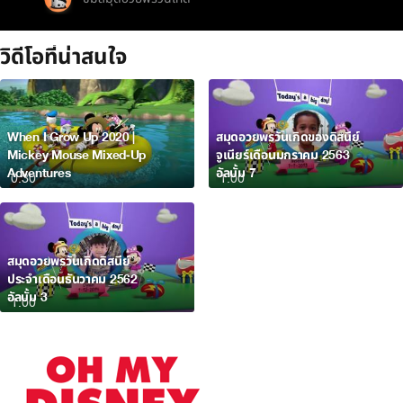
วิดีโอที่น่าสนใจ
When I Grow Up 2020 |
สมุดอวยพรวันเกิดของดิสนีย์
Mickey Mouse Mixed-Up
จูเนียร์เดือนมกราคม 2563
Adventures
อัลบั้ม 7
0:30
1:00
สมุดอวยพรวันเกิดดิสนีย์
ประจำเดือนธันวาคม 2562
อัลบั้ม 3
1:00