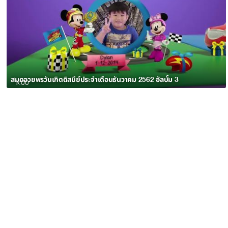
สมุดอวยพรวันเกิดดิสนีย์ประจำเดือนธันวาคม 2562 อัลบั้ม 3
1:00