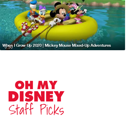
When I Grow Up 2020 | Mickey Mouse Mixed-Up Adventures
0:30