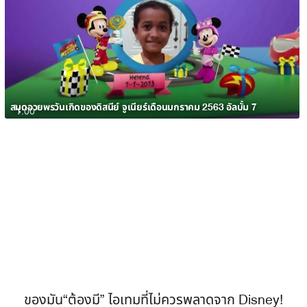
สมุดอวยพรวันเกิดของดิสนีย์ จูเนียร์เดือนมกราคม 2563 อัลบั้ม 7
1:00
ของมัน“ต้องมี” ไอเทมที่ไม่ควรพลาดจาก Disney!