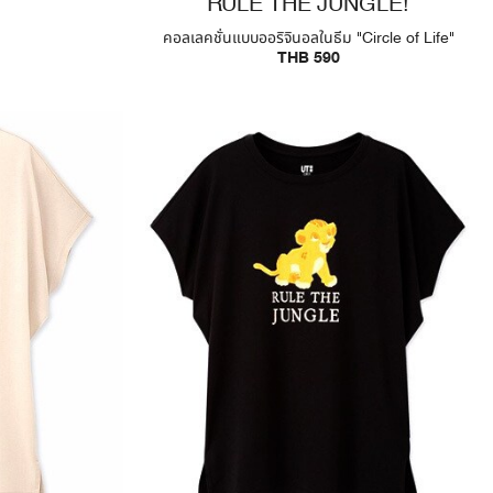
RULE THE JUNGLE!
คอลเลคชั่นแบบออริจินอลในธีม "Circle of Life"
THB 590