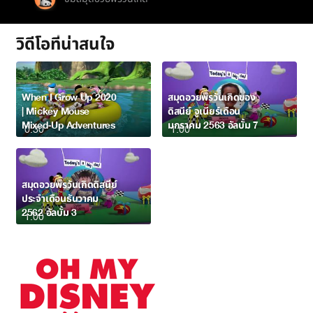
วิดีโอที่น่าสนใจ
When I Grow Up 2020
สมุดอวยพรวันเกิดของ
| Mickey Mouse
ดิสนีย์ จูเนียร์เดือน
Mixed-Up Adventures
มกราคม 2563 อัลบั้ม 7
0:30
1:00
สมุดอวยพรวันเกิดดิสนีย์
ประจำเดือนธันวาคม
2562 อัลบั้ม 3
1:00