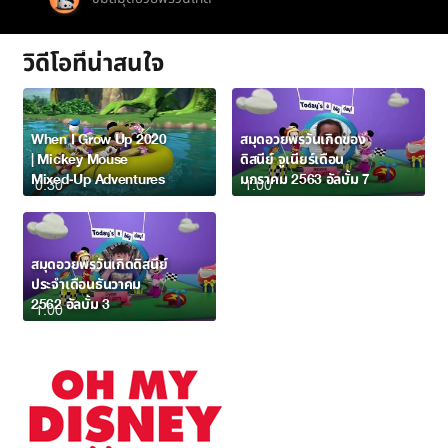
วิดีโอที่น่าสนใจ
When I Grow Up 2020
สมุดอวยพรวันเกิดของ
| Mickey Mouse
ดิสนีย์ จูเนียร์เดือน
Mixed-Up Adventures
มกราคม 2563 อัลบั้ม 7
0:30
1:00
สมุดอวยพรวันเกิดดิสนีย์
ประจำเดือนธันวาคม
2562 อัลบั้ม 3
1:00