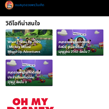
ชมสมุดอวยพรวันเกิด
วิดีโอที่น่าสนใจ
When I Grow Up 2020
สมุดอวยพรวันเกิดของ
| Mickey Mouse
ดิสนีย์ จูเนียร์เดือน
Mixed-Up Adventures
มกราคม 2563 อัลบั้ม 7
0:30
1:00
สมุดอวยพรวันเกิดดิสนีย์
ประจำเดือนธันวาคม
2562 อัลบั้ม 3
1:00