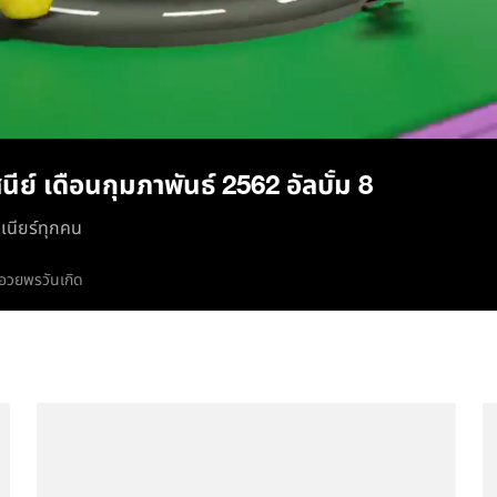
/
ีย์ เดือนกุมภาพันธ์ 2562 อัลบั้ม 8
ูเนียร์ทุกคน
อวยพรวันเกิด