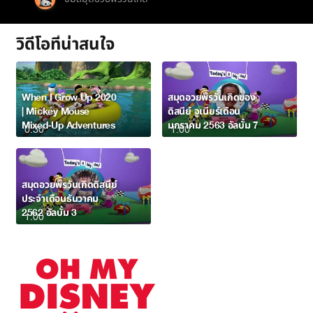
วิดีโอที่น่าสนใจ
When I Grow Up 2020
สมุดอวยพรวันเกิดของ
| Mickey Mouse
ดิสนีย์ จูเนียร์เดือน
Mixed-Up Adventures
มกราคม 2563 อัลบั้ม 7
0:30
1:00
สมุดอวยพรวันเกิดดิสนีย์
ประจำเดือนธันวาคม
2562 อัลบั้ม 3
1:00