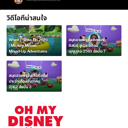
วิดีโอที่น่าสนใจ
When I Grow Up 2020
สมุดอวยพรวันเกิดของ
| Mickey Mouse
ดิสนีย์ จูเนียร์เดือน
Mixed-Up Adventures
มกราคม 2563 อัลบั้ม 7
0:30
1:00
สมุดอวยพรวันเกิดดิสนีย์
ประจำเดือนธันวาคม
2562 อัลบั้ม 3
1:00