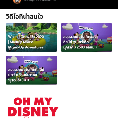
วิดีโอที่น่าสนใจ
When I Grow Up 2020
สมุดอวยพรวันเกิดของ
| Mickey Mouse
ดิสนีย์ จูเนียร์เดือน
Mixed-Up Adventures
มกราคม 2563 อัลบั้ม 7
0:30
1:00
สมุดอวยพรวันเกิดดิสนีย์
ประจำเดือนธันวาคม
2562 อัลบั้ม 3
1:00