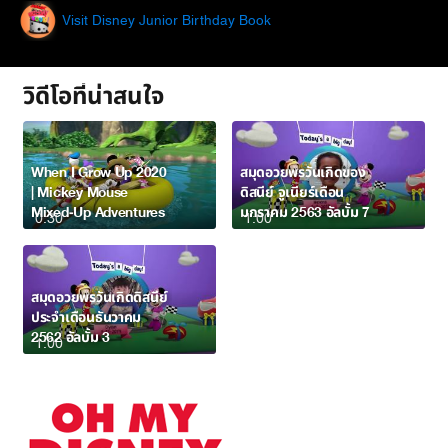
Visit Disney Junior Birthday Book
วิดีโอที่น่าสนใจ
When I Grow Up 2020
สมุดอวยพรวันเกิดของ
| Mickey Mouse
ดิสนีย์ จูเนียร์เดือน
Mixed-Up Adventures
มกราคม 2563 อัลบั้ม 7
0:30
1:00
สมุดอวยพรวันเกิดดิสนีย์
ประจำเดือนธันวาคม
2562 อัลบั้ม 3
1:00