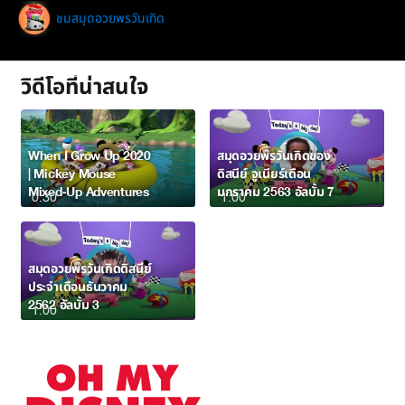
ชมสมุดอวยพรวันเกิด
วิดีโอที่น่าสนใจ
When I Grow Up 2020
สมุดอวยพรวันเกิดของ
| Mickey Mouse
ดิสนีย์ จูเนียร์เดือน
Mixed-Up Adventures
มกราคม 2563 อัลบั้ม 7
0:30
1:00
สมุดอวยพรวันเกิดดิสนีย์
ประจำเดือนธันวาคม
2562 อัลบั้ม 3
1:00