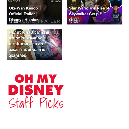
Obi-Wan Kenobi |
Star Wars: The Rise of
Official Trailer |
Skywalker Couple
Disney+ Hotstar
Quiz
1:28
3:20
พบกับงานศิลปะจากทราย
สวยดั่งโดนพลังสะกด
แรงบันดาลใจจาก สตาร์
วอร์ส: กำเนิดใหม่สกาย
วอล์คเกอร์
0:52