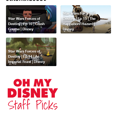
Star Wars Forces of
Star Wars Forces of
Destiny | Ep 15 | The
Destiny | Ep 16 | Crash
Happabore Hazard |
Course | Disney
Disney
2:18
2:48
Star Wars Forces of
Destiny | Ep 14 | An
Imperial Feast | Disney
2:48