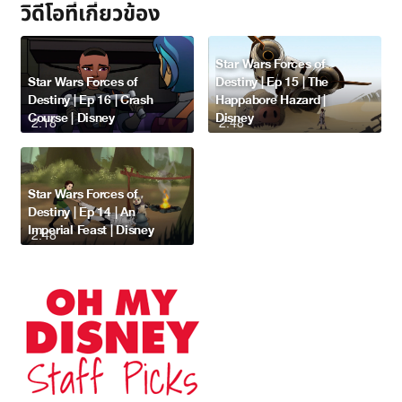
วิดีโอที่เกี่ยวข้อง
Star Wars Forces of
Star Wars Forces of
Destiny | Ep 15 | The
Destiny | Ep 16 | Crash
Happabore Hazard |
Course | Disney
Disney
2:18
2:48
Star Wars Forces of
Destiny | Ep 14 | An
Imperial Feast | Disney
2:48