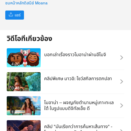
ชมหน้าหลักดิสนีย์ Moana
แชร์
วิดีโอที่เกี่ยวข้อง
บอกเล่าเรื่องราวโมอาน่าผ่านอีโมจิ
4:30
คลิปพิเศษ มาวอิ: โชว์สกิลการตกปลา
0:48
โมอาน่า – ผจญภัยตำนานหมู่เกาะทะเล
ใต้ ในรูปแบบดิจิทัลเอ็ช ดี
1:59
คลิป "มันเรียกว่าการค้นหาเส้นทาง" -