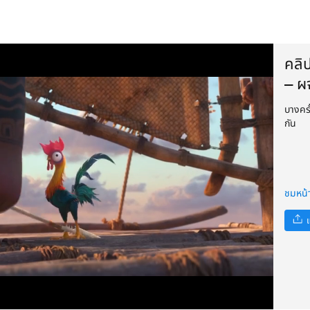
คลิป
– ผ
บางครั้
กัน
ชมหน้
แ