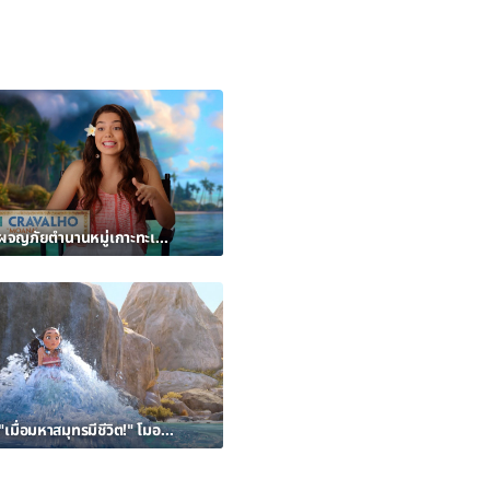
โมอาน่า – ผจญภัยตำนานหมู่เกาะทะเลใต้ ในรูปแบบดิจิทัลเอ็ช ดี
คลิปพิเศษ"เมื่อมหาสมุทรมีชีวิต!" โมอาน่า – ผจญภัยตำนานหมู่เกาะทะเลใต้