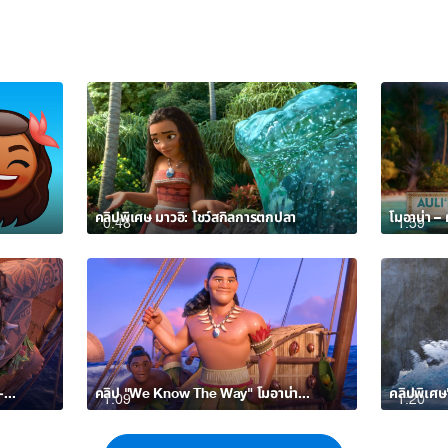
คลิปพิเศษ มาวอิ: โชว์สกิลการตกปลา
0:48
1:59
คลิป "มันเรียกว่าการค้นหาเส้นทาง" - โมอาน่า – ผจญภัยตำนานหมู่เกาะทะเลใต้
คลิป "We Know The Way" โมอาน่า – ผจญภัยตำนานหมู่เกาะทะเลใต้
1:09
1:20