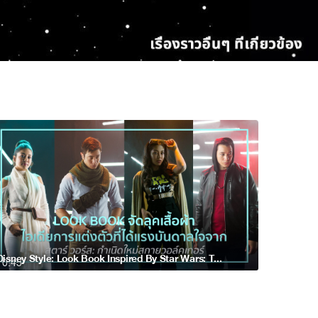
Disney Style: Look Book Inspired By Star Wars: The Rise Of Skywalker
0:45