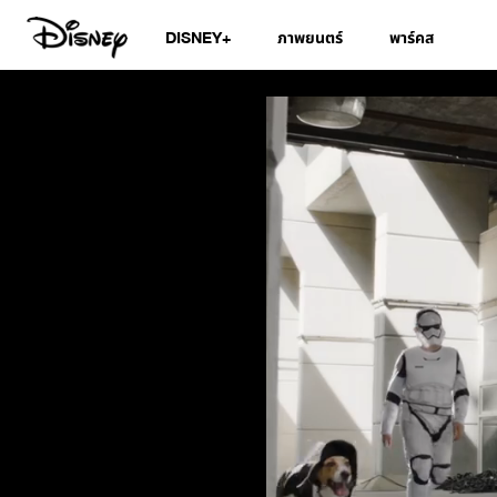
DISNEY+
ภาพยนตร์
พาร์คส
New products lau