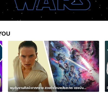
YOU
พบกับงานศิลปะจากทราย สวยดั่งโดนพลังสะกด แรงบันดาลใจจาก สตาร์ วอร์ส: กำเนิดใหม่สกายวอล์คเกอร์
0:52