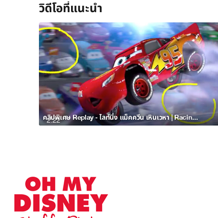
วิดีโอที่แนะนำ
คลิปพิเศษ Replay - ไลท์นิ่ง แม็คควีน เหินเวหา | Racing Sports Network by Disney•Pixar Cars
2:22