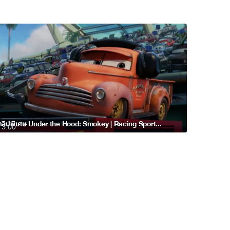
คลิปพิเศษ Under the Hood: Smokey | Racing Sports Network by Disney•Pixar Cars
3:00