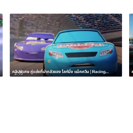
คลิปพิเศษ คู่แข่งที่น่ากลัวของ ไลท์นิ่ง แม็คควีน | Racing Sports Network by Disney•Pixar Cars
2:10