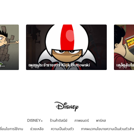
ตัวอย่าง Kick Buttowski ที่ Disney XD
เพลงประจำรายการ Kick Buttowski
เคล็ดลับใ
0:48
0:30
DISNEY+
ร้านค้าดิสนีย์
ภาพยนตร์
พาร์คส
เงื่อนไขการใช้งาน
ช่วยเหลือ
ความเป็นส่วนตัว
ภาคผนวกนโยบายความเป็นส่วนตัวสำ